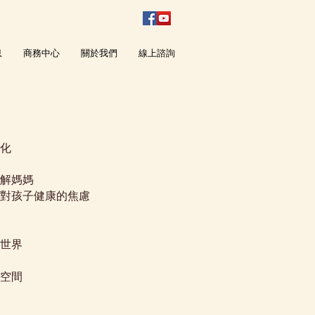
息
商務中心
關於我們
線上諮詢
化
解媽媽
對孩子健康的焦慮
世界
空間