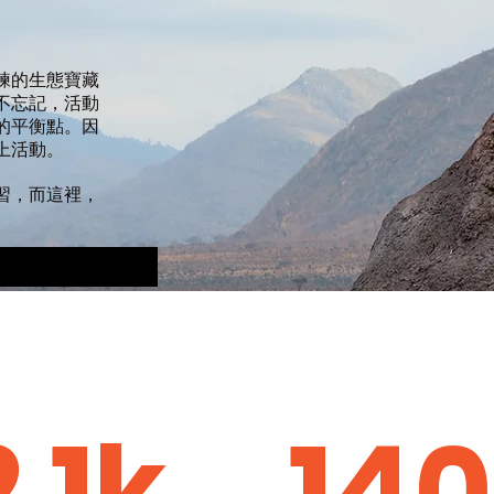
。
練的生態寶藏
不忘記，活動
的平衡點。因
上活動。
習，而這裡，
2.1k
140