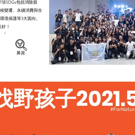
這17項SDGs包括消除貧
候變遷、永續消費與生
環境保護等3大面向。
美好！
募資
野孩子2021.5
#ForNatur