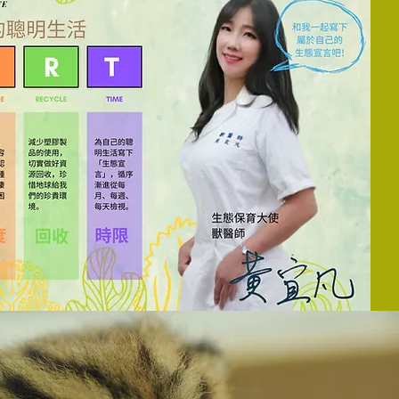
生活宣言
-LIF
E
、當季食物
善生態產品
然生態體驗
樣物種特性
設實踐期限