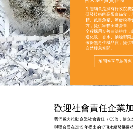
合大學×貪貪貓食
生態貓食是擁有行政院農
研發技術的高蛋白貓食，
精、虱目魚精、鱉蛋粉等
方，提供家貓美味營養。
全程採用友善農法耕作，
連化妝、香水、抽煙都禁
確保無毒生機品質，提供
自然棲息空間。
填問卷享早鳥優惠
歡迎社會責任企業
​我們致力推動企業社會責任（CSR)，使
與
聯合國在2015 年提出的17項永續發展目標（Su