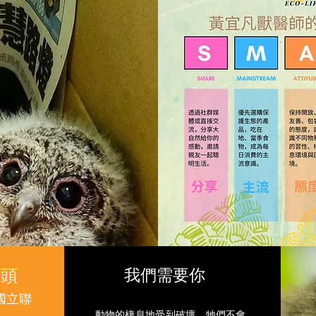
生態
ECO
◎吃在地
◎購買友
◎分享自
◎認識多
◎為宣言
罐頭
我們需要你
國立聯
動物的棲息地受到破壞，牠們不會