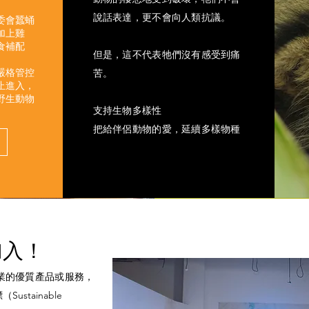
說話表達，更不會向人類抗議。
委會蠶蛹
加上雞
食補配
但是，這不代表牠們沒有感受到痛
嚴格管控
苦。
止進入，
野生動物
支持生物多樣性
把給伴侶動物的愛，延續多樣物種
加入！
企業的優質產品或服務，
stainable