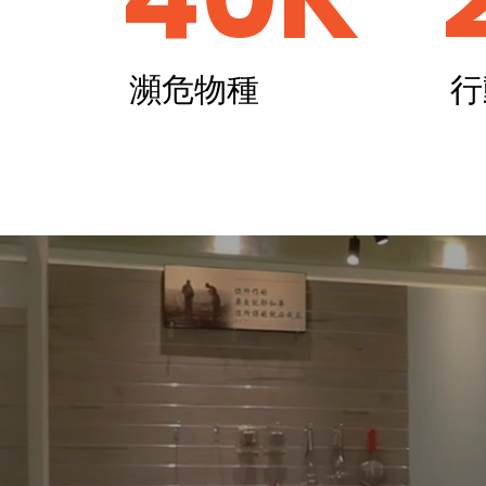
瀕危物種
行