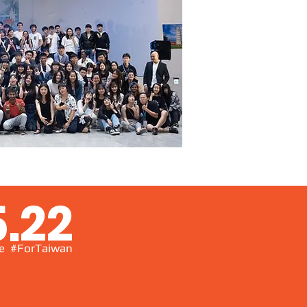
.22
e #ForTaiwan